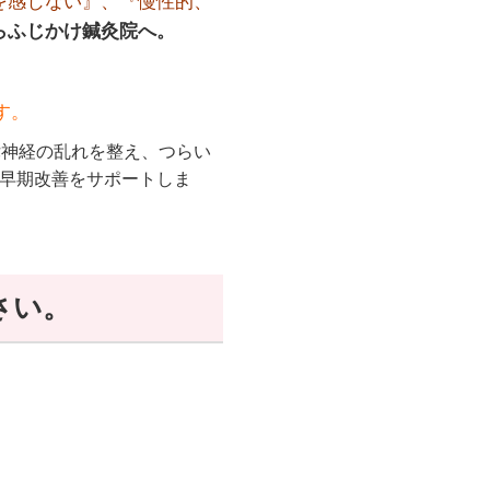
を感じない』、『慢性的、
らふじかけ鍼灸院へ。
す。
律神経の乱れを整え、つらい
早期改善をサポートしま
さい。
。