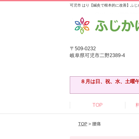
可児市 はり【鍼灸で根本的に改善】ふじ
〒509-0232
岐阜県可児市二野2389-4
８月は日、祝、水、土曜午
TOP
TOP
> 腰痛