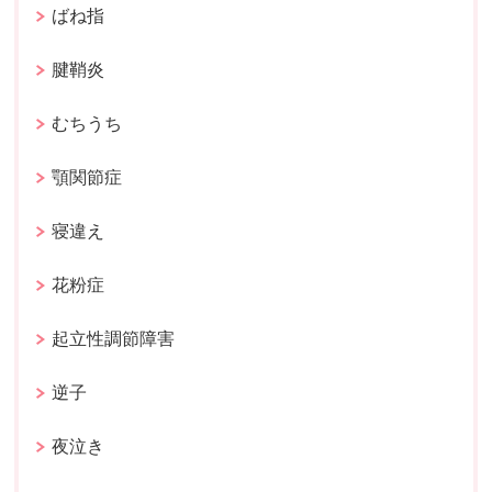
ばね指
腱鞘炎
むちうち
顎関節症
寝違え
花粉症
起立性調節障害
逆子
夜泣き