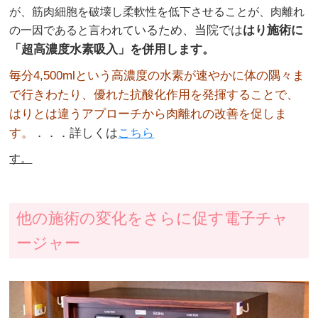
が、筋肉細胞を破壊し柔軟性を低下させることが、肉離れ
いるため、
当院では
はり施術に
の一因であると言われて
「超高濃度水素吸入」を併用します。
毎分4,500mlという高濃度の水素が速やかに体の隅々ま
で行きわたり、優れた抗酸化作用を発揮することで、
はりとは違うアプローチから肉離れの改善を促しま
す。
．．．詳しくは
こちら
す。
他の施術の変化をさらに促す電子チャ
ージャー