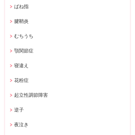
ばね指
腱鞘炎
むちうち
顎関節症
寝違え
花粉症
起立性調節障害
逆子
夜泣き