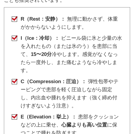
ことも推奨されています。
R（Rest：安静）：
無理に動かさず、体重
がかからないようにします。
I（Ice：冷却）：
ビニール袋に氷と少量の水
を入れたもの（または氷のう）を患部に当
て、
15〜20分
冷やします。感覚がなくなっ
たら一度外し、また痛むようなら冷やしま
す。
C（Compression：圧迫）：
弾性包帯やテ
ーピングで患部を軽く圧迫しながら固定
し、内出血や腫れを抑えます（強く締め付
けすぎないよう注意）。
E（Elevation：挙上）：
患部をクッション
などの上に乗せ、
心臓よりも高い位置
に保
つことで腫れを防ぎます。